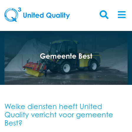
Gemeente Best
Welke diensten heeft United
Quality verricht voor gemeente
Best?