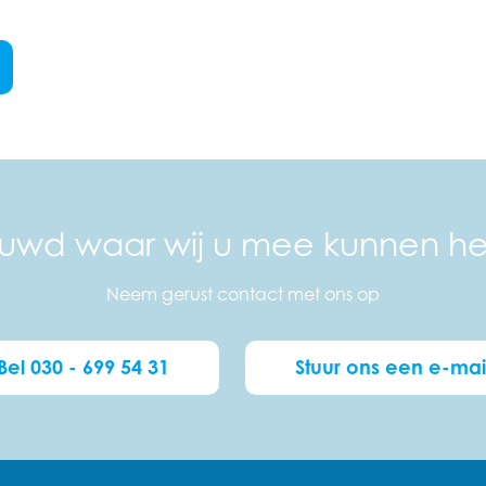
uwd waar wij u mee kunnen h
Neem gerust contact met ons op
Bel 030 - 699 54 31
Stuur ons een e-mai