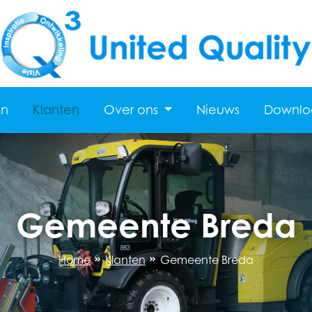
en
Klanten
Over ons
Nieuws
Downlo
Gemeente Breda
Home
Klanten
Gemeente Breda