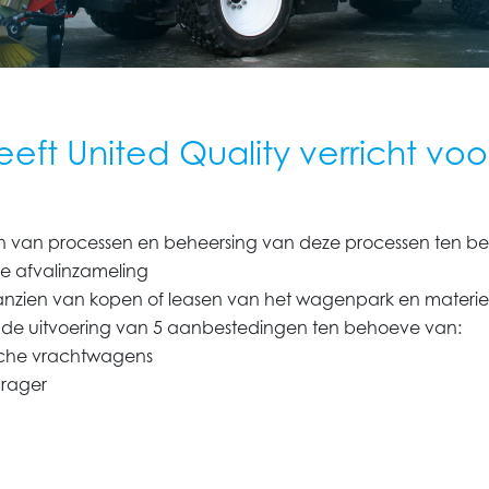
eeft United Quality verricht v
n van processen en beheersing van deze processen ten b
de afvalinzameling
anzien van kopen of leasen van het wagenpark en materie
j de uitvoering van 5 aanbestedingen ten behoeve van:
rische vrachtwagens
drager