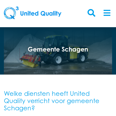
Gemeente Schagen
Welke diensten heeft United
Quality verricht voor gemeente
Schagen?