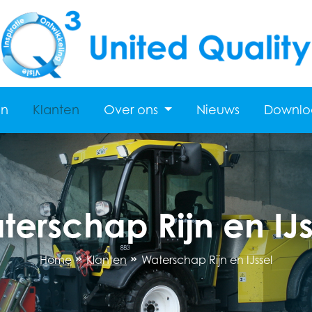
en
Klanten
Over ons
Nieuws
Downlo
terschap Rijn en IJs
Home
Klanten
Waterschap Rijn en IJssel