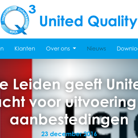
en
Klanten
Over ons
Nieuws
Downlo
Leiden geeft Unit
cht voor uitvoering
aanbestedingen
23 december 2016