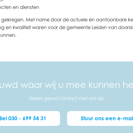
ucten en diensten
ht gekregen. Met name door de actuele én aantoonbare ke
ring en kwaliteit waren voor de gemeente Leiden van doo
gunnen.
uwd waar wij u mee kunnen h
Neem gerust contact met ons op
Bel 030 - 699 54 31
Stuur ons een e-mai