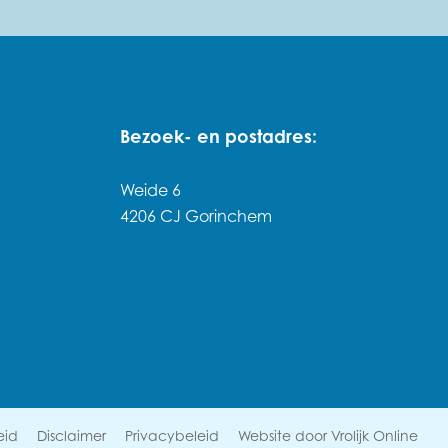
Bezoek- en postadres:
Weide 6
4206 CJ Gorinchem
eid
Disclaimer
Privacybeleid
Website door Vrolijk Online